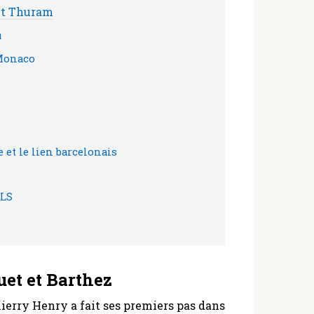
 et Thuram
u
 Monaco
 et le lien barcelonais
MLS
uet et Barthez
erry Henry a fait ses premiers pas dans