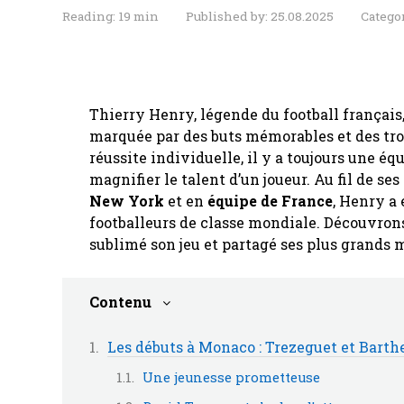
Reading:
19 min
Published by:
25.08.2025
Catego
Thierry Henry, légende du football français,
marquée par des buts mémorables et des tro
réussite individuelle, il y a toujours une éq
magnifier le talent d’un joueur. Au fil de se
New York
et en
équipe de France
, Henry a
footballeurs de classe mondiale. Découvrons
sublimé son jeu et partagé ses plus grands
Contenu
Les débuts à Monaco : Trezeguet et Barth
Une jeunesse prometteuse