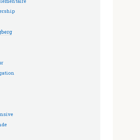
mplémentaire
dership
gberg
ur
égation
ensive
nde