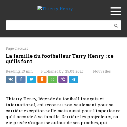
Skip
to
content
Search:
Page d'accueil
La famille du footballeur Terry Henry : ce
qu’ils font
Reading:
13 min
Published by:
25.08.2025
Nouvelles
Thierry Henry, légende du football français et
international, est reconnu non seulement pour sa
carrière exceptionnelle mais aussi pour l’importance
qu’il accorde à sa famille. Derrière les projecteurs, sa
vie privée s’organise autour de ses proches, qui